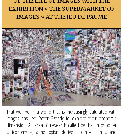
OF THE LIFE OF IMAGES WITH THE
EXHIBITION « THE SUPERMARKET OF
IMAGES » AT THE JEU DE PAUME
That we live in a world that is increasingly saturated with
images has led Peter Szendy to explore their economic
dimension. An area of research called by the philosopher
« iconomy », a neologism derived from « icon » and