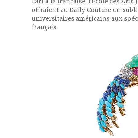
l’art à la française, l’Ecole des Arts
offraient au Daily Couture un subli
universitaires américains aux spéc
français.