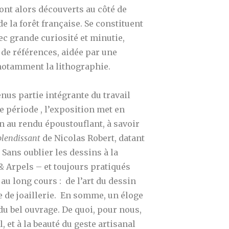
ont alors découverts au côté de
e la forêt française. Se constituent
vec grande curiosité et minutie,
 de références, aidée par une
 notamment la lithographie.
us partie intégrante du travail
te période , l’exposition met en
in au rendu époustouflant, à savoir
plendissant
de Nicolas Robert, datant
! Sans oublier les dessins à la
& Arpels – et toujours pratiqués
 au long cours : de l’art du dessin
ce de joaillerie. En somme,
un éloge
 du bel ouvrage.
De quoi, pour nous,
l, et à la beauté du geste artisanal