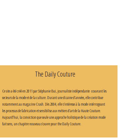
The Daily Couture
Ce site a été créé en 2011 par Stéphanie Bui, journaliste indépendante couvrant les
secteurs de la mode et de la culture. Durant une dizaine d’années, elle contribue
notamment au magazine Crash. Dès 2004, elle s’intéresse à la mode intérrogeant
les processus de fabrication et sensibilise aux métiers d’art de la Haute Couture.
Aujourd’hui, la conviction que seule une approche holistique de la création mode
fait sens, un chapitre nouveau s’ouvre pour the Daily Couture.