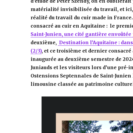
d’étude de Peter Szendy
, on en oublierait
matérialité invisibilisée du travail, et ici
réalité du travail du cuir made in France.
consacré au cuir en Aquitaine : le premi
Saint-Junien, une cité gantière envoûtée p
deuxième,
Destination l’Aquitaine : dan
(2/3)
, et ce troisième et dernier consacré 
inaugurée au deuxième semestre de 2024.
Juniauds et les visiteurs lors d’une pré-
Ostensions Septennales de Saint-Junien l
limousine classée au patrimoine culture