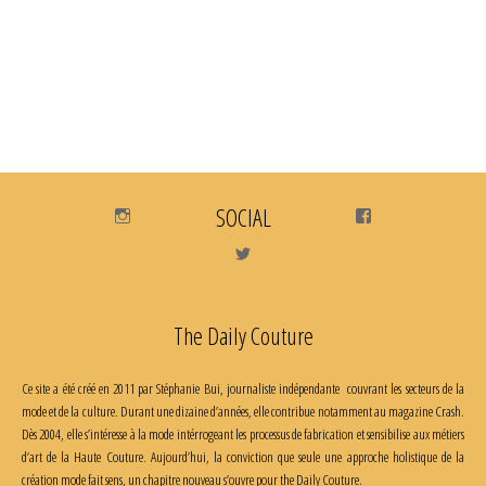
Instagram
SOCIAL
Facebook
Twitter
The Daily Couture
Ce site a été créé en 2011 par Stéphanie Bui, journaliste indépendante couvrant les secteurs de la
mode et de la culture. Durant une dizaine d’années, elle contribue notamment au magazine Crash.
Dès 2004, elle s’intéresse à la mode intérrogeant les processus de fabrication et sensibilise aux métiers
d’art de la Haute Couture. Aujourd’hui, la conviction que seule une approche holistique de la
création mode fait sens, un chapitre nouveau s’ouvre pour the Daily Couture.