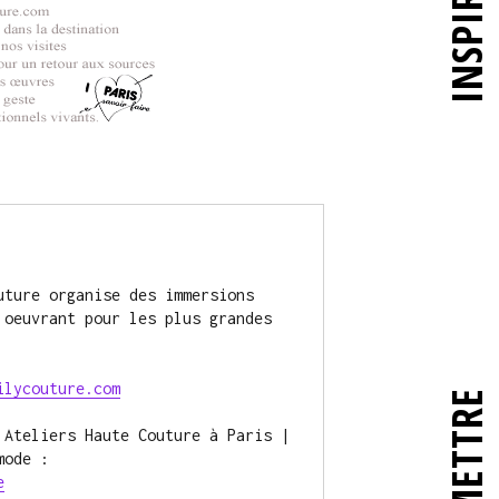
INSPIRER
ture organise des immersions 
oeuvrant pour les plus grandes 
ilycouture.com
 Ateliers Haute Couture à Paris | 
Immersions conçues par une journaliste mode : 
e