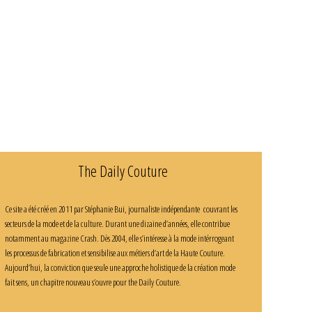
The Daily Couture
Ce site a été créé en 2011 par Stéphanie Bui, journaliste indépendante couvrant les
secteurs de la mode et de la culture. Durant une dizaine d’années, elle contribue
notamment au magazine Crash. Dès 2004, elle s’intéresse à la mode intérrogeant
les processus de fabrication et sensibilise aux métiers d’art de la Haute Couture.
Aujourd’hui, la conviction que seule une approche holistique de la création mode
fait sens, un chapitre nouveau s’ouvre pour the Daily Couture.