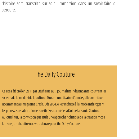
l’histoire sera transcrite sur soie. Immersion dans un savoir-faire qui
perdure.
The Daily Couture
Ce site a été créé en 2011 par Stéphanie Bui, journaliste indépendante couvrant les
secteurs de la mode et de la culture. Durant une dizaine d’années, elle contribue
notamment au magazine Crash. Dès 2004, elle s’intéresse à la mode intérrogeant
les processus de fabrication et sensibilise aux métiers d’art de la Haute Couture.
Aujourd’hui, la conviction que seule une approche holistique de la création mode
fait sens, un chapitre nouveau s’ouvre pour the Daily Couture.